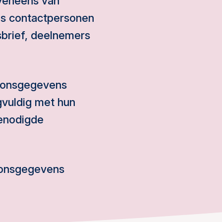
veneens van
als contactpersonen
brief, deelnemers
soonsgegevens
vuldig met hun
enodigde
soonsgegevens