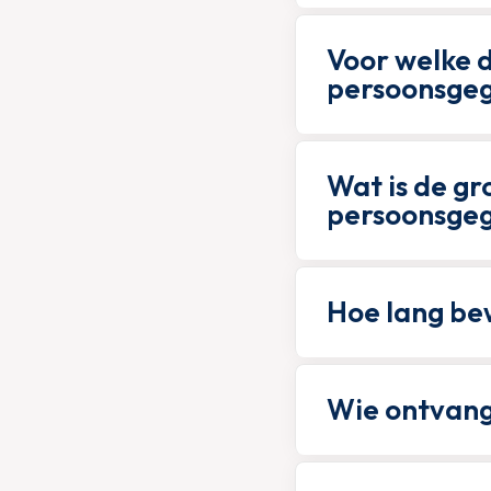
Voor welke 
persoonsge
Wat is de g
persoonsge
Hoe lang be
Wie ontvan