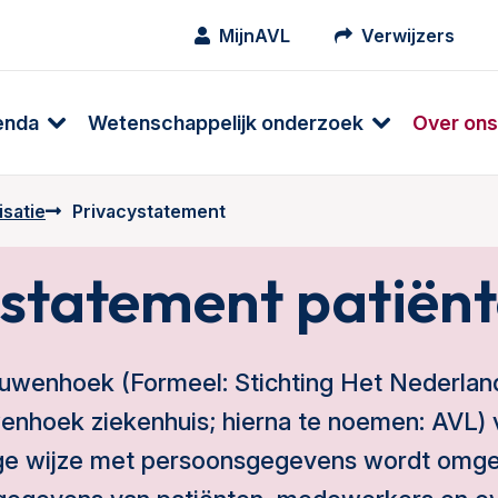
MijnAVL
Verwijzers
enda
Wetenschappelijk onderzoek
Over ons
satie
Privacystatement
 statement patiën
uwenhoek (Formeel: Stichting Het Nederland
nhoek ziekenhuis; hierna te noemen: AVL) vi
ige wijze met persoonsgegevens wordt omg