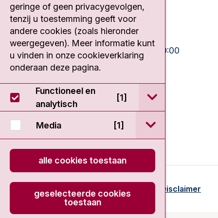
geringe of geen privacygevolgen,
020 512 9111
tenzij u toestemming geeft voor
andere cookies (zoals hieronder
Bezoektijden
weergegeven). Meer informatie kunt
Ma-Vrij:
10:30 - 13:00 en 15:00 - 20:00
u vinden in onze cookieverklaring
Weekend:
10:30 - 20:00
onderaan deze pagina.
IC:
10:00 - 22:00
Functioneel en
open / sluit Func
[1]
analytisch
open / sluit Medi
Media
[1]
alle cookies toestaan
© 2026 - Antoni van Leeuwenhoek
Disclaimer
geselecteerde cookies
toestaan