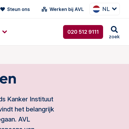
NL
Steun ons
Werken bij AVL
020 512 9111
zoek
ten
s Kanker Instituut
ndt het belangrijk
egaan. AVL