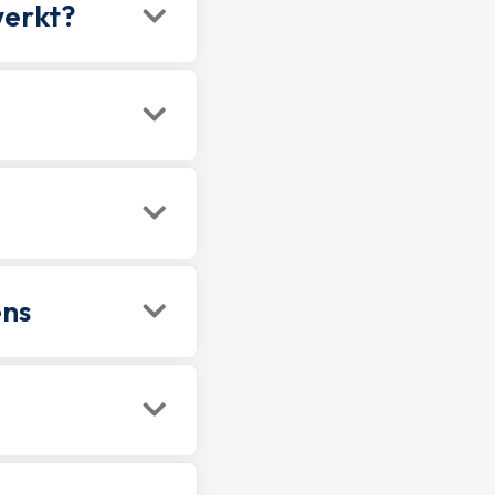
werkt?
ens