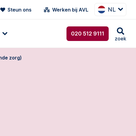
NL
Steun ons
Werken bij AVL
020 512 9111
zoek
nde zorg)