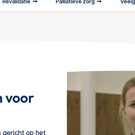
Revalidatie
Palliatieve zorg
Veelg
m voor
 gericht op het