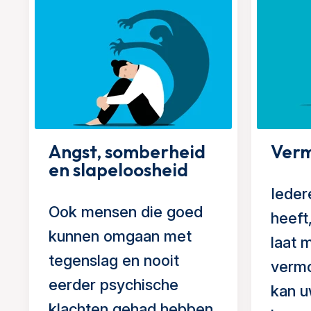
Angst, somberheid
Verm
en slapeloosheid
Ieder
Ook mensen die goed
heeft,
kunnen omgaan met
laat 
tegenslag en nooit
vermo
eerder psychische
kan u
klachten gehad hebben,