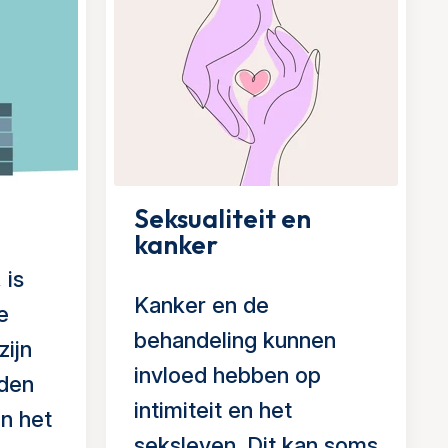
Seksualiteit en
kanker
 is
Kanker en de
e
behandeling kunnen
zijn
invloed hebben op
den
intimiteit en het
en het
seksleven. Dit kan soms