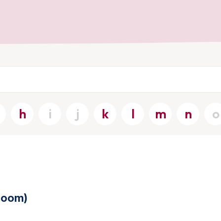
h
i
j
k
l
m
n
o
ioom)