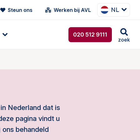
NL
Steun ons
Werken bij AVL
020 512 9111
zoek
 in Nederland dat is
eze pagina vindt u
j ons behandeld