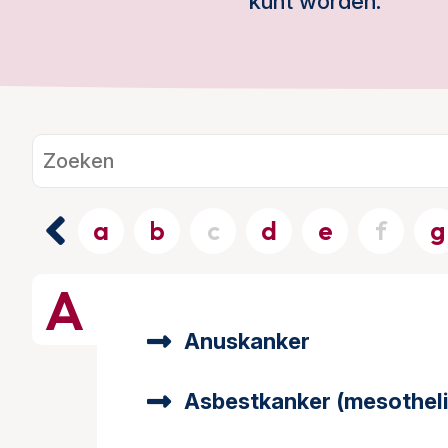
kunt worden.
a
b
c
d
e
f
g
A
Anuskanker
Asbestkanker (mesothel