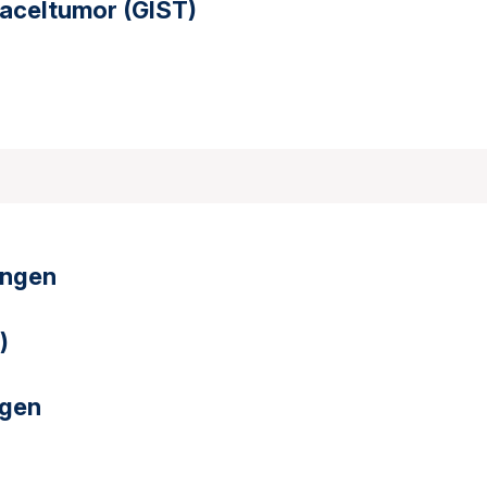
maceltumor (GIST)
ingen
)
ngen