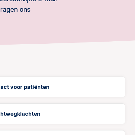
vragen ons
tact voor patiënten
uchtwegklachten