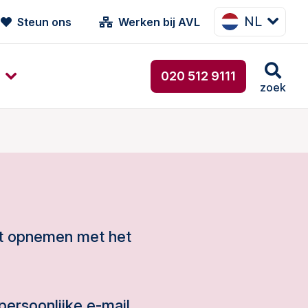
NL
Steun ons
Werken bij AVL
020 512 9111
zoek
nt opnemen met het
persoonlijke e-mail