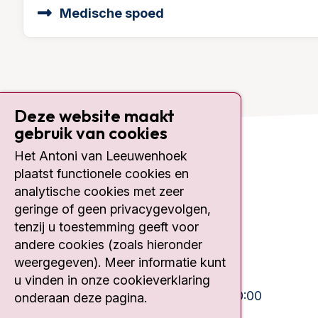
Medische spoed
Deze website maakt
gebruik van cookies
Het Antoni van Leeuwenhoek
Contact
plaatst functionele cookies en
analytische cookies met zeer
Plesmanlaan 121
geringe of geen privacygevolgen,
1066 CX Amsterdam
tenzij u toestemming geeft voor
020 512 9111
andere cookies (zoals hieronder
weergegeven). Meer informatie kunt
Bezoektijden
u vinden in onze cookieverklaring
Ma-Vrij:
10:30 - 13:00 en 15:00 - 20:00
onderaan deze pagina.