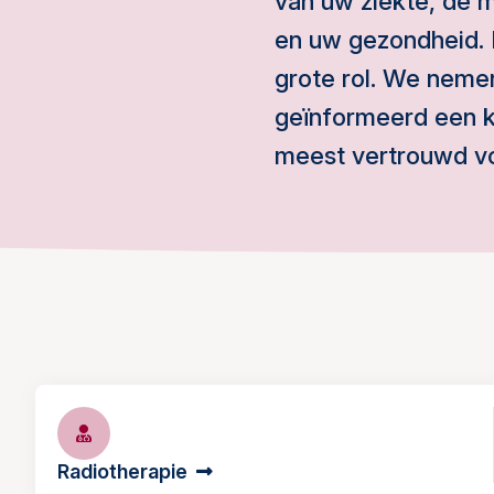
van uw ziekte, de m
en uw gezondheid. 
grote rol. We nemen
geïnformeerd een 
meest vertrouwd vo
Radiotherapie