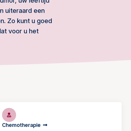
umor, uw leeftijd
n uiteraard een
en. Zo kunt u goed
t voor u het
Chemotherapie