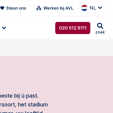
NL
Steun ons
Werken bij AVL
020 512 9111
zoek
ste bij ú past.
rsoort, het stadium