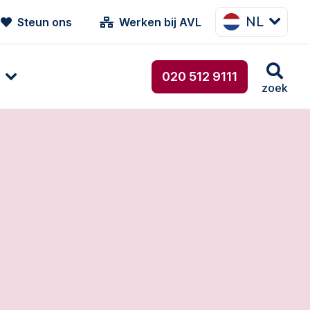
NL
Steun ons
Werken bij AVL
020 512 9111
zoek