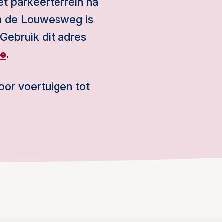
et parkeerterrein na
an de Louwesweg is
 Gebruik dit adres
ge
.
oor voertuigen tot