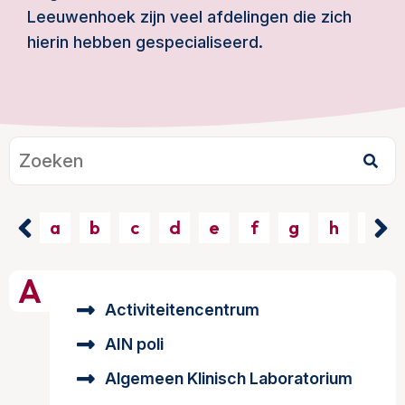
Leeuwenhoek zijn veel afdelingen die zich
hierin hebben gespecialiseerd.
a
b
c
d
e
f
g
h
i
A
Activiteitencentrum
AIN poli
Algemeen Klinisch Laboratorium