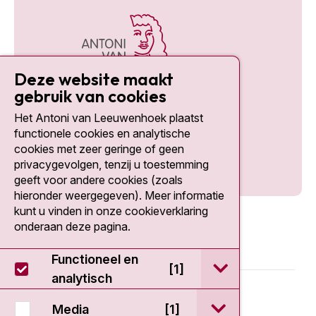
Deze website maakt
gebruik van cookies
Het Antoni van Leeuwenhoek plaatst
Social media
functionele cookies en analytische
cookies met zeer geringe of geen
privacygevolgen, tenzij u toestemming
geeft voor andere cookies (zoals
hieronder weergegeven). Meer informatie
kunt u vinden in onze cookieverklaring
onderaan deze pagina.
Functioneel en
open / sluit Func
[1]
analytisch
© 2026 - Antoni van Leeuwenhoek
open / sluit Medi
Media
[1]