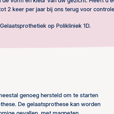
de vorm en kleur van uw gezicht. Heeft u 
t 2 keer per jaar bij ons terug voor controle
Gelaatsprothetiek op Polikliniek 1D.
meestal genoeg hersteld om te starten
othese. De gelaatsprothese kan worden
sommige gevallen, met magneten.