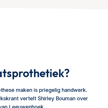
atsprothetiek?
these maken is priegelig handwerk.
lkskrant vertelt Shirley Bouman over
i van Leeuwenhoek.