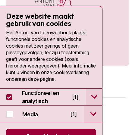
Deze website maakt
gebruik van cookies
Het Antoni van Leeuwenhoek plaatst
Social media
functionele cookies en analytische
cookies met zeer geringe of geen
privacygevolgen, tenzij u toestemming
geeft voor andere cookies (zoals
hieronder weergegeven). Meer informatie
kunt u vinden in onze cookieverklaring
onderaan deze pagina.
Functioneel en
open / sluit Func
[1]
analytisch
© 2026 - Antoni van Leeuwenhoek
open / sluit Medi
Media
[1]
Disclaimer