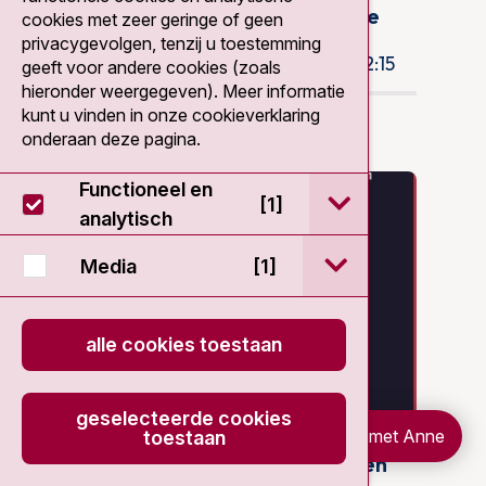
wennen aan de Nederlandse
cookies met zeer geringe of geen
manier van communiceren
privacygevolgen, tenzij u toestemming
12 jul. 2022 12:15
geeft voor andere cookies (zoals
hieronder weergegeven). Meer informatie
kunt u vinden in onze cookieverklaring
onderaan deze pagina.
Functioneel en
open / sluit Func
[1]
analytisch
open / sluit Medi
Media
[1]
alle cookies toestaan
geselecteerde cookies
Chat met Anne
toestaan
Promotie Chris Beekman: Een
spannende zoektocht naar