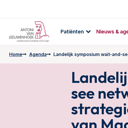
Patiënten
Nieuws & ag
Home
Agenda
Landelijk symposium wait-and-s
Landeli
see net
strateg
van Maa