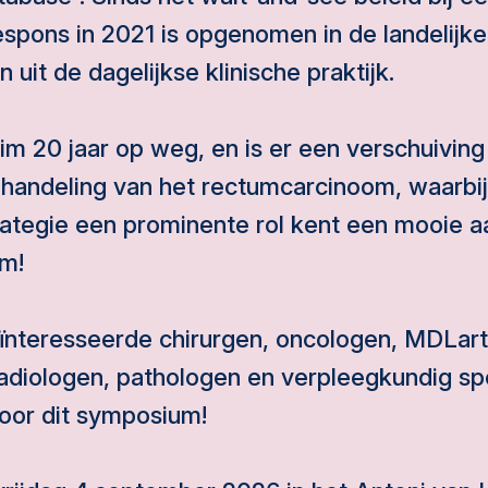
spons in 2021 is opgenomen in de landelijke ri
uit de dagelijkse klinische praktijk.
uim 20 jaar op weg, en is er een verschuivin
behandeling van het rectumcarcinoom, waarbi
tegie een prominente rol kent een mooie aa
um!
eïnteresseerde chirurgen, oncologen, MDLart
adiologen, pathologen en verpleegkundig spec
voor dit symposium!