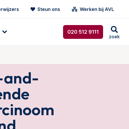
rwijzers
Steun ons
Werken bij AVL
020 512 9111
zoek
-and-
ende
arcinoom
and