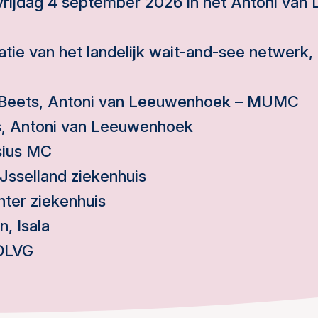
 vrijdag 4 september 2026 in het Antoni va
tie van het landelijk wait-and-see netwerk,
 Beets, Antoni van Leeuwenhoek – MUMC
s, Antoni van Leeuwenhoek
isius MC
Jsselland ziekenhuis
ter ziekenhuis
, Isala
 OLVG