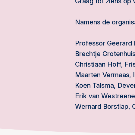
Graag tot ziens op
Namens de organisa
Professor Geerard
Brechtje Grotenhui
Christiaan Hoff, Fr
Maarten Vermaas, I
Koen Talsma, Deven
Erik van Westreenen
Wernard Borstlap,