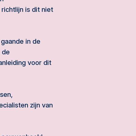
chtlijn is dit niet
g gaande in de
j de
nleiding voor dit
sen,
ialisten zijn van