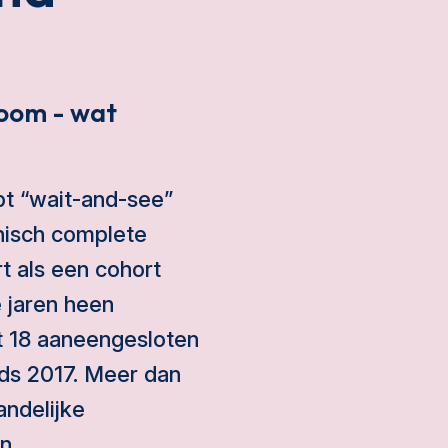
oom - wat
t “wait-and-see”
nisch complete
t als een cohort
e jaren heen
st 18 aaneengesloten
nds 2017. Meer dan
andelijke
en