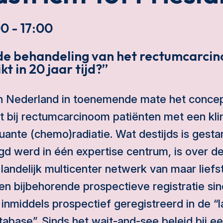
0 - 17:00
e behandeling van het rectumcarcin
t in 20 jaar tijd?”
n Nederland in toenemende mate het concep
t bij rectumcarcinoom patiënten met een kli
ante (chemo)radiatie. Wat destijds is gestar
gd werd in één expertise centrum, is over d
 landelijk multicenter netwerk van maar lief
n bijbehorende prospectieve registratie si
 inmiddels prospectief geregistreerd in de “l
base”. Sinds het wait-and-see beleid bij e