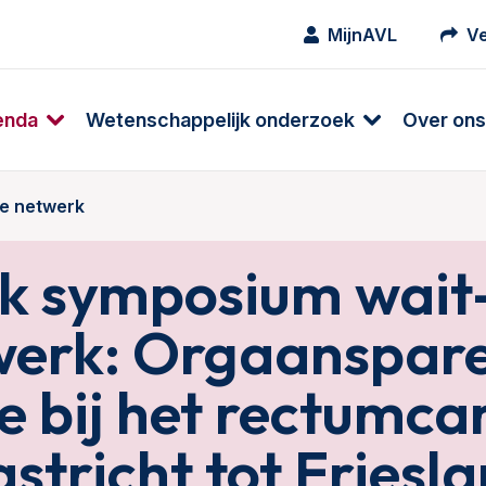
MijnAVL
Ve
enda
Wetenschappelijk onderzoek
Over ons
ee netwerk
jk symposium wait
werk: Orgaanspar
ie bij het rectumc
stricht tot Friesl