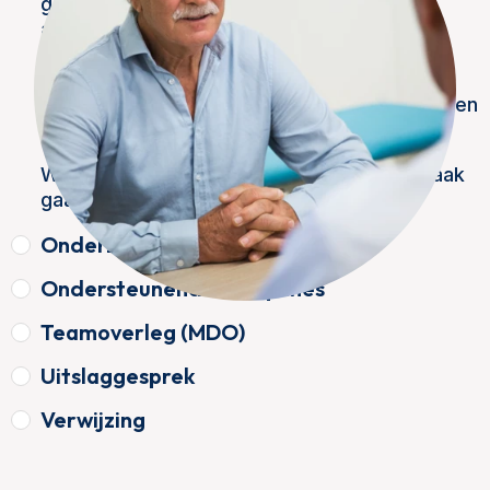
geneticus, genetisch consulent, physician
assistant of arts-assistent uw
ziektegeschiedenis en familiegegevens.
Meestal vult u vooraf een vragenlijst in over
uw familie. Van deze informatie maken we een
stamboom.
We kijken of verder onderzoek nodig is. Vaak
gaat dit om een DNA-test.
Onderzoek
Ondersteunende disciplines
Teamoverleg (MDO)
Uitslaggesprek
Verwijzing