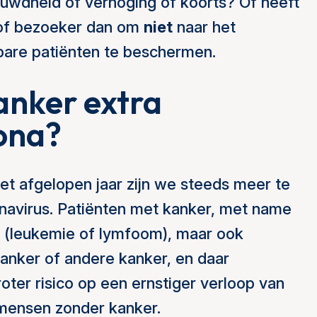
auwdheid of verhoging of koorts? Of heeft
 of bezoeker dan om
niet
naar het
bare patiënten te beschermen.
kanker extra
ona?
het afgelopen jaar zijn we steeds meer te
avirus. Patiënten met kanker, met name
n (leukemie of lymfoom), maar ook
kanker of andere kanker, en daar
oter risico op een ernstiger verloop van
 mensen zonder kanker.