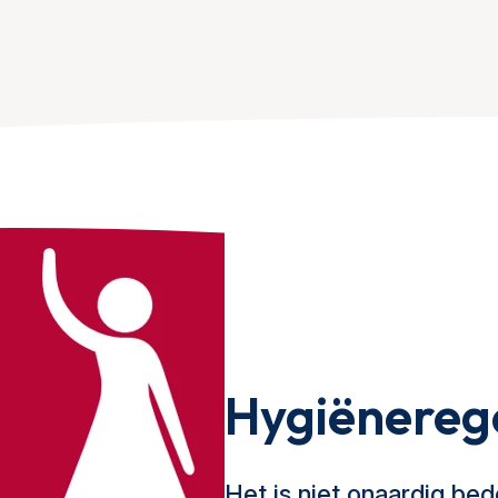
Hygiënereg
Het is niet onaardig bed