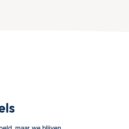
els
oeld, maar we blijven