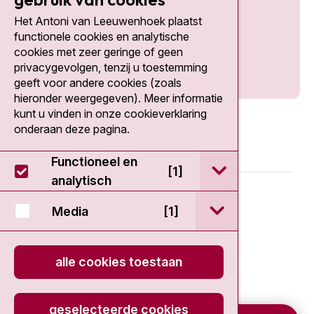
Het Antoni van Leeuwenhoek plaatst
Social media
functionele cookies en analytische
cookies met zeer geringe of geen
privacygevolgen, tenzij u toestemming
geeft voor andere cookies (zoals
hieronder weergegeven). Meer informatie
kunt u vinden in onze cookieverklaring
onderaan deze pagina.
Functioneel en
open / sluit Func
[1]
analytisch
© 2026 - Antoni van Leeuwenhoek
open / sluit Medi
Media
[1]
Disclaimer
alle cookies toestaan
Privacy statement
Cookieverklaring
geselecteerde cookies