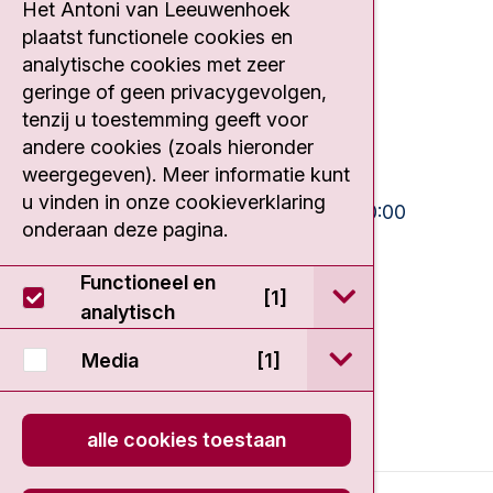
Contact
Het Antoni van Leeuwenhoek
plaatst functionele cookies en
Plesmanlaan 121
analytische cookies met zeer
1066 CX Amsterdam
geringe of geen privacygevolgen,
tenzij u toestemming geeft voor
020 512 9111
andere cookies (zoals hieronder
weergegeven). Meer informatie kunt
Bezoektijden
u vinden in onze cookieverklaring
Ma-Vrij:
10:30 - 13:00 en 15:00 - 20:00
onderaan deze pagina.
Weekend:
10:30 - 20:00
Functioneel en
IC:
10:00 - 22:00
open / sluit Func
[1]
analytisch
open / sluit Medi
Media
[1]
alle cookies toestaan