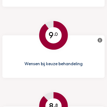
9
.0
Wensen bij keuze behandeling
8
.8