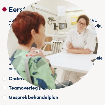
Eerste afspraak
Uw arts heeft u doorverwezen naar het AVL
NET-Centrum. De diagnose kan al duidelijk zijn,
of uw arts wil u laten onderzoeken op een
verdachte afwijking. Tijdens uw eerste
afspraak heeft u een gesprek met de NET
specialist. Deze brengt uw huidige klachten
en ziektegeschiedenis in kaart. Vaak krijgt u
een lichamelijk onderzoek. Daar komen globale
bevindingen uit die kunnen leiden tot nader
onderzoek.
Onderzoek (diagnostiek)
Teamoverleg (MDO)
Gesprek behandelplan