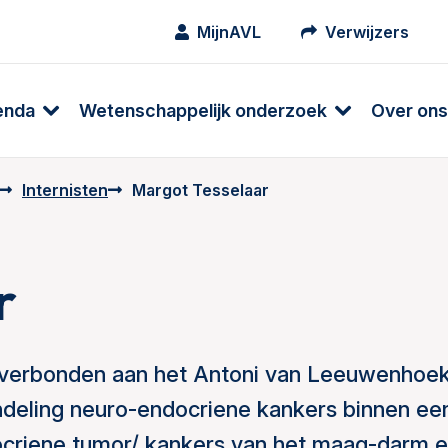
MijnAVL
Verwijzers
enda
Wetenschappelijk onderzoek
Over ons
Internisten
Margot Tesselaar
r
g verbonden aan het Antoni van Leeuwenhoe
andeling neuro-endocriene kankers binnen ee
docriene tumor/ kankers van het maag-darm 