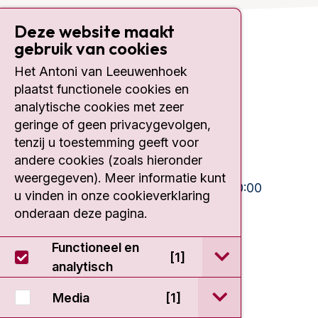
Deze website maakt
gebruik van cookies
Contact
Het Antoni van Leeuwenhoek
plaatst functionele cookies en
Plesmanlaan 121
1066 CX Amsterdam
analytische cookies met zeer
geringe of geen privacygevolgen,
020 512 9111
tenzij u toestemming geeft voor
andere cookies (zoals hieronder
Bezoektijden
weergegeven). Meer informatie kunt
Ma-Vrij:
10:30 - 13:00 en 15:00 - 20:00
u vinden in onze cookieverklaring
Weekend:
10:30 - 20:00
onderaan deze pagina.
IC:
10:00 - 22:00
Functioneel en
open / sluit Func
[1]
analytisch
open / sluit Medi
Media
[1]