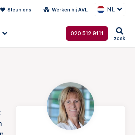
NL
Steun ons
Werken bij AVL
020 512 9111
zoek
k
n
en