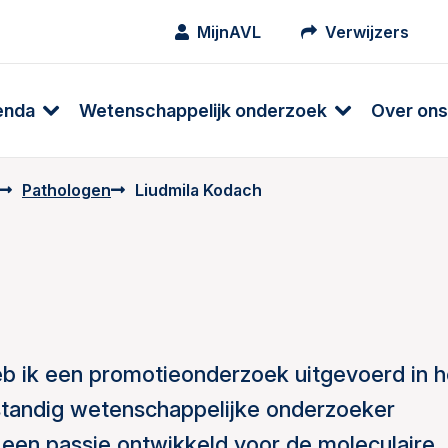
MijnAVL
Verwijzers
enda
Wetenschappelijk onderzoek
Over ons
Pathologen
Liudmila Kodach
h
eb ik een promotieonderzoek uitgevoerd in h
fstandig wetenschappelijke onderzoeker
 een passie ontwikkeld voor de moleculaire