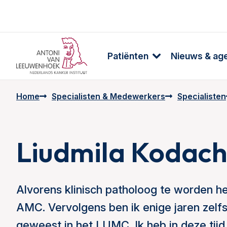
Patiënten
Nieuws & ag
Home
Specialisten & Medewerkers
Specialisten
Liudmila Kodac
Alvorens klinisch patholoog te worden h
AMC. Vervolgens ben ik enige jaren zel
geweest in het LUMC. Ik heb in deze tijd