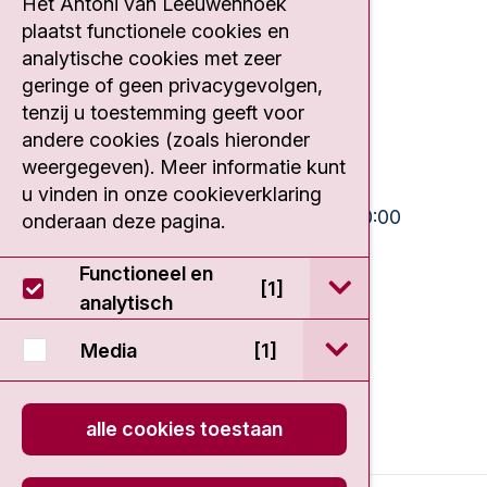
Het Antoni van Leeuwenhoek
Contact
plaatst functionele cookies en
analytische cookies met zeer
Plesmanlaan 121
geringe of geen privacygevolgen,
1066 CX Amsterdam
tenzij u toestemming geeft voor
020 512 9111
andere cookies (zoals hieronder
weergegeven). Meer informatie kunt
Bezoektijden
u vinden in onze cookieverklaring
Ma-Vrij:
10:30 - 13:00 en 15:00 - 20:00
onderaan deze pagina.
Weekend:
10:30 - 20:00
Functioneel en
open / sluit Func
[1]
IC:
10:00 - 22:00
analytisch
open / sluit Medi
Media
[1]
alle cookies toestaan