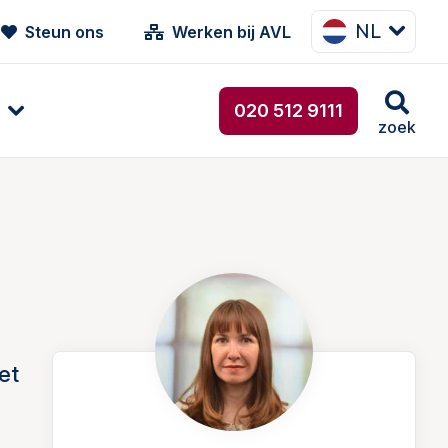
NL
Steun ons
Werken bij AVL
020 512 9111
zoek
et