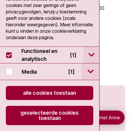
Bezoektijden
cookies met zeer geringe of geen
Ma-Vrij:
10:30 - 13:00 en 15:00 - 20:00
privacygevolgen, tenzij u toestemming
Weekend:
10:30 - 20:00
geeft voor andere cookies (zoals
hieronder weergegeven). Meer informatie
IC:
10:00 - 22:00
kunt u vinden in onze cookieverklaring
onderaan deze pagina.
Direct naar
Functioneel en
open / sluit Func
nki.nl
[1]
analytisch
AVL Foundation
open / sluit Medi
Werken bij AVL
Media
[1]
alle cookies toestaan
geselecteerde cookies
Chat met Anne
toestaan