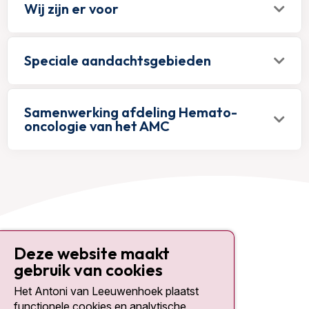
Wij zijn er voor
Speciale aandachtsgebieden
Samenwerking afdeling Hemato-
oncologie van het AMC
Contact
Deze website maakt
Plesmanlaan 121
gebruik van cookies
1066 CX Amsterdam
Het Antoni van Leeuwenhoek plaatst
020 512 9111
functionele cookies en analytische