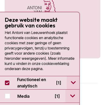
Deze website maakt
gebruik van cookies
Het Antoni van Leeuwenhoek plaatst
Social media
functionele cookies en analytische
cookies met zeer geringe of geen
privacygevolgen, tenzij u toestemming
geeft voor andere cookies (zoals
hieronder weergegeven). Meer informatie
kunt u vinden in onze cookieverklaring
onderaan deze pagina.
Functioneel en
open / sluit Func
[1]
analytisch
© 2026 - Antoni van Leeuwenhoek
open / sluit Medi
Media
[1]
Disclaimer