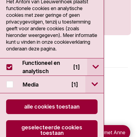
Het Antoni van Leeuwenhoek plaatst
Social media
functionele cookies en analytische
cookies met zeer geringe of geen
privacygevolgen, tenzij u toestemming
geeft voor andere cookies (zoals
hieronder weergegeven). Meer informatie
kunt u vinden in onze cookieverklaring
onderaan deze pagina.
Functioneel en
open / sluit Func
[1]
analytisch
© 2026 - Antoni van Leeuwenhoek
open / sluit Medi
Media
[1]
Disclaimer
alle cookies toestaan
Privacy statement
Cookieverklaring
geselecteerde cookies
Chat met Anne
toestaan