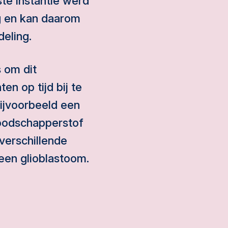
ste instantie werd
g en kan daarom
deling.
 om dit
n op tijd bij te
bijvoorbeeld een
boodschapperstof
verschillende
en glioblastoom.