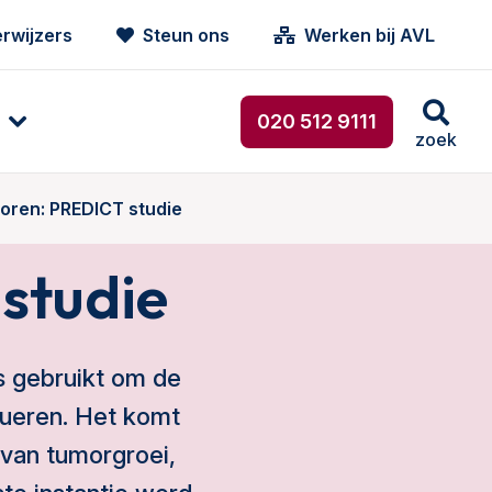
rwijzers
Steun ons
Werken bij AVL
020 512 9111
zoek
ren: PREDICT studie
studie
s gebruikt om de
lueren. Het komt
 van tumorgroei,