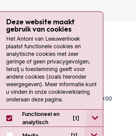
Deze website maakt
gebruik van cookies
Het Antoni van Leeuwenhoek
Contact
plaatst functionele cookies en
analytische cookies met zeer
Plesmanlaan 121
geringe of geen privacygevolgen,
1066 CX Amsterdam
tenzij u toestemming geeft voor
020 512 9111
andere cookies (zoals hieronder
weergegeven). Meer informatie kunt
Bezoektijden
u vinden in onze cookieverklaring
Ma-Vrij:
10:30 - 13:00 en 15:00 - 20:00
onderaan deze pagina.
Weekend:
10:30 - 20:00
Functioneel en
open / sluit Func
[1]
IC:
10:00 - 22:00
analytisch
open / sluit Medi
Media
[1]