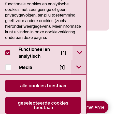
Social media
functionele cookies en analytische
cookies met zeer geringe of geen
privacygevolgen, tenzij u toestemming
geeft voor andere cookies (zoals
hieronder weergegeven). Meer informatie
kunt u vinden in onze cookieverklaring
onderaan deze pagina.
Functioneel en
open / sluit Func
[1]
analytisch
© 2026 - Antoni van Leeuwenhoek
open / sluit Medi
Media
[1]
Disclaimer
alle cookies toestaan
Privacy statement
geselecteerde cookies
Cookieverklaring
Chat met Anne
toestaan