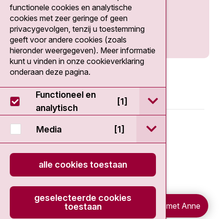
Social media
functionele cookies en analytische
cookies met zeer geringe of geen
privacygevolgen, tenzij u toestemming
geeft voor andere cookies (zoals
hieronder weergegeven). Meer informatie
kunt u vinden in onze cookieverklaring
onderaan deze pagina.
Functioneel en
open / sluit Func
[1]
analytisch
© 2026 - Antoni van Leeuwenhoek
open / sluit Medi
Media
[1]
Disclaimer
alle cookies toestaan
Privacy statement
geselecteerde cookies
Cookieverklaring
Chat met Anne
toestaan