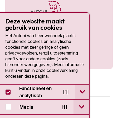
Deze website maakt
gebruik van cookies
Het Antoni van Leeuwenhoek plaatst
Social media
functionele cookies en analytische
cookies met zeer geringe of geen
privacygevolgen, tenzij u toestemming
geeft voor andere cookies (zoals
hieronder weergegeven). Meer informatie
kunt u vinden in onze cookieverklaring
onderaan deze pagina.
Functioneel en
open / sluit Func
[1]
analytisch
© 2026 - Antoni van Leeuwenhoek
open / sluit Medi
Media
[1]
Disclaimer