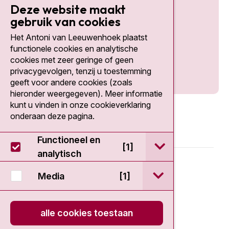
Deze website maakt
gebruik van cookies
Het Antoni van Leeuwenhoek plaatst
Social media
functionele cookies en analytische
cookies met zeer geringe of geen
privacygevolgen, tenzij u toestemming
geeft voor andere cookies (zoals
hieronder weergegeven). Meer informatie
kunt u vinden in onze cookieverklaring
onderaan deze pagina.
Functioneel en
open / sluit Func
[1]
analytisch
© 2026 - Antoni van Leeuwenhoek
open / sluit Medi
Media
[1]
Disclaimer
alle cookies toestaan
Privacy statement