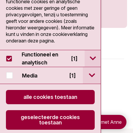
functionele cookies en analytische
cookies met zeer geringe of geen
privacygevolgen, tenzij u toestemming
geeft voor andere cookies (zoals
hieronder weergegeven). Meer informatie
kunt u vinden in onze cookieverklaring
onderaan deze pagina.
Functioneel en
open / sluit Func
[1]
analytisch
© 2026 - Antoni van Leeuwenhoek
open / sluit Medi
Media
[1]
Disclaimer
alle cookies toestaan
Privacy statement
Cookieverklaring
geselecteerde cookies
Chat met Anne
toestaan
onload