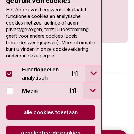
gebruik van cookies
Het Antoni van Leeuwenhoek plaatst
Social media
functionele cookies en analytische
cookies met zeer geringe of geen
privacygevolgen, tenzij u toestemming
geeft voor andere cookies (zoals
hieronder weergegeven). Meer informatie
kunt u vinden in onze cookieverklaring
onderaan deze pagina.
Functioneel en
open / sluit Func
[1]
analytisch
© 2026 - Antoni van Leeuwenhoek
open / sluit Medi
Media
[1]
Disclaimer
alle cookies toestaan
Privacy statement
Cookieverklaring
geselecteerde cookies