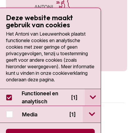
Deze website maakt
gebruik van cookies
Het Antoni van Leeuwenhoek plaatst
Social media
functionele cookies en analytische
cookies met zeer geringe of geen
privacygevolgen, tenzij u toestemming
geeft voor andere cookies (zoals
hieronder weergegeven). Meer informatie
kunt u vinden in onze cookieverklaring
onderaan deze pagina.
Functioneel en
open / sluit Func
[1]
analytisch
© 2026 - Antoni van Leeuwenhoek
open / sluit Medi
Media
[1]
Disclaimer