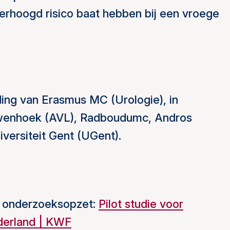
rhoogd risico baat hebben bij een vroege
ding van Erasmus MC (Urologie), in
wenhoek (AVL), Radboudumc, Andros
iversiteit Gent (UGent).
e onderzoeksopzet:
Pilot studie voor
derland | KWF