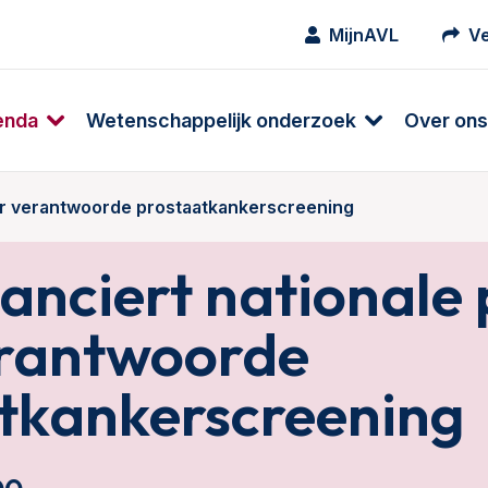
MijnAVL
Ve
enda
Wetenschappelijk onderzoek
Over ons
aar verantwoorde prostaatkankerscreening
nciert nationale p
rantwoorde
tkankerscreening