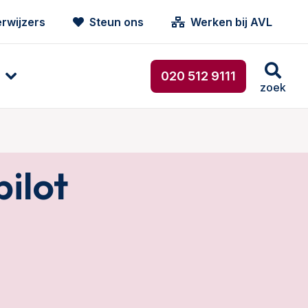
rwijzers
Steun ons
Werken bij AVL
020 512 9111
zoek
ilot