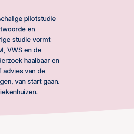
chalige pilotstudie
ntwoorde en
rige studie vormt
VM, VWS en de
derzoek haalbaar en
f advies van de
en, van start gaan.
iekenhuizen.