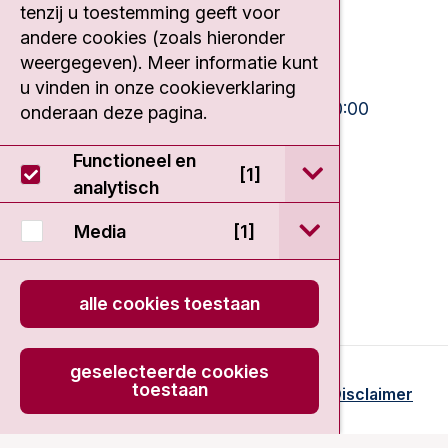
tenzij u toestemming geeft voor
020 512 9111
andere cookies (zoals hieronder
weergegeven). Meer informatie kunt
Bezoektijden
u vinden in onze cookieverklaring
Ma-Vrij:
10:30 - 13:00 en 15:00 - 20:00
onderaan deze pagina.
Weekend:
10:30 - 20:00
Functioneel en
open / sluit Func
[1]
IC:
10:00 - 22:00
analytisch
open / sluit Medi
Media
[1]
alle cookies toestaan
geselecteerde cookies
toestaan
© 2026 - Antoni van Leeuwenhoek
Disclaimer