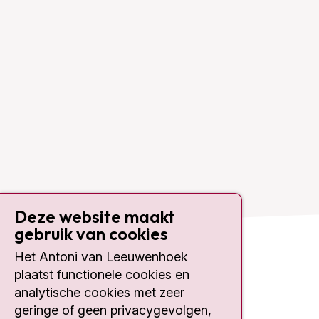
Deze website maakt
gebruik van cookies
Het Antoni van Leeuwenhoek
Contact
plaatst functionele cookies en
analytische cookies met zeer
Plesmanlaan 121
geringe of geen privacygevolgen,
1066 CX Amsterdam