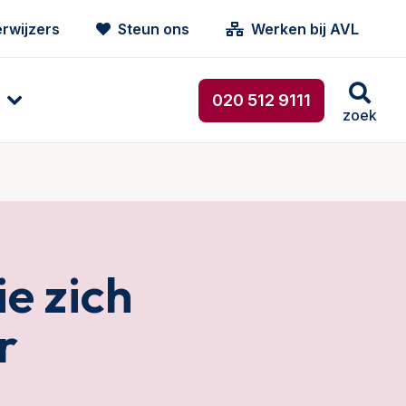
rwijzers
Steun ons
Werken bij AVL
020 512 9111
zoek
ie zich
r