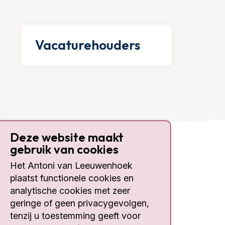
Vacaturehouders
Deze website maakt
gebruik van cookies
Contact
Het Antoni van Leeuwenhoek
plaatst functionele cookies en
Plesmanlaan 121
1066 CX Amsterdam
analytische cookies met zeer
geringe of geen privacygevolgen,
020 512 9111
tenzij u toestemming geeft voor