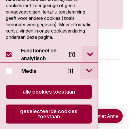
cookies met zeer geringe of geen
privacygevolgen, tenzij u toestemming
geeft voor andere cookies (zoals
hieronder weergegeven). Meer informatie
kunt u vinden in onze cookieverklaring
onderaan deze pagina.
Functioneel en
open / sluit Func
[1]
analytisch
© 2026 - Antoni van Leeuwenhoek
open / sluit Medi
Media
[1]
Disclaimer
alle cookies toestaan
Privacy statement
geselecteerde cookies
Cookieverklaring
Chat met Anne
toestaan