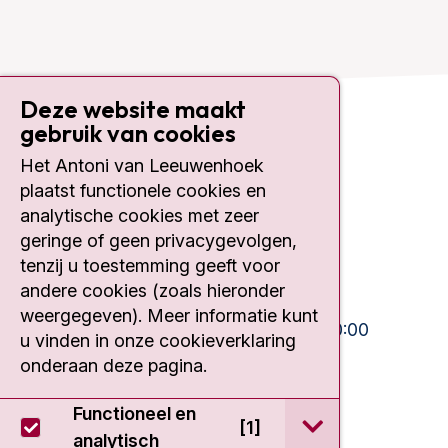
Deze website maakt
gebruik van cookies
Contact
Het Antoni van Leeuwenhoek
plaatst functionele cookies en
Plesmanlaan 121
1066 CX Amsterdam
analytische cookies met zeer
geringe of geen privacygevolgen,
020 512 9111
tenzij u toestemming geeft voor
andere cookies (zoals hieronder
Bezoektijden
weergegeven). Meer informatie kunt
Ma-Vrij:
10:30 - 13:00 en 15:00 - 20:00
u vinden in onze cookieverklaring
Weekend:
10:30 - 20:00
onderaan deze pagina.
IC:
10:00 - 22:00
Functioneel en
open / sluit Func
[1]
analytisch