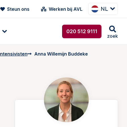
NL
Steun ons
Werken bij AVL
020 512 9111
zoek
intensivisten
Anna Willemijn Buddeke