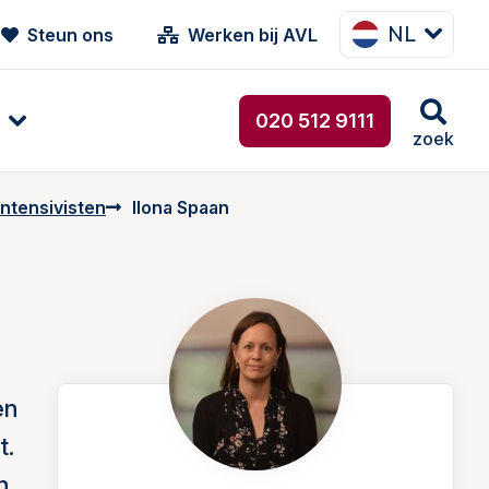
NL
Steun ons
Werken bij AVL
020 512 9111
zoek
intensivisten
Ilona Spaan
en
t.
n