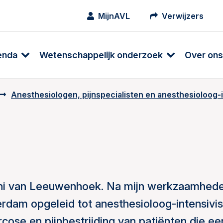
MijnAVL
Verwijzers
enda
Wetenschappelijk onderzoek
Over ons
Anesthesiologen, pijnspecialisten en anesthesioloog-
oni van Leeuwenhoek. Na mijn werkzaamhed
erdam opgeleid tot anesthesioloog-intensivis
rcose en pijnbestrijding van patiënten die ee