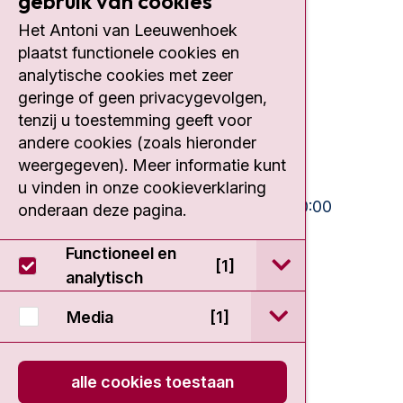
gebruik van cookies
Het Antoni van Leeuwenhoek
Contact
plaatst functionele cookies en
analytische cookies met zeer
Plesmanlaan 121
geringe of geen privacygevolgen,
1066 CX Amsterdam
tenzij u toestemming geeft voor
020 512 9111
andere cookies (zoals hieronder
weergegeven). Meer informatie kunt
Bezoektijden
u vinden in onze cookieverklaring
Ma-Vrij:
10:30 - 13:00 en 15:00 - 20:00
onderaan deze pagina.
Weekend:
10:30 - 20:00
Functioneel en
open / sluit Func
[1]
IC:
10:00 - 22:00
analytisch
open / sluit Medi
Media
[1]
alle cookies toestaan