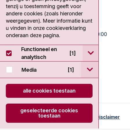
tenzij u toestemming geeft voor
020 512 9111
andere cookies (zoals hieronder
weergegeven). Meer informatie kunt
Bezoektijden
u vinden in onze cookieverklaring
Ma-Vrij:
10:30 - 13:00 en 15:00 - 20:00
onderaan deze pagina.
Weekend:
10:30 - 20:00
Functioneel en
open / sluit Func
[1]
IC:
10:00 - 22:00
analytisch
open / sluit Medi
Media
[1]
alle cookies toestaan
geselecteerde cookies
toestaan
© 2026 - Antoni van Leeuwenhoek
Disclaimer