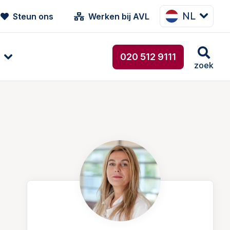
NL
Steun ons
Werken bij AVL
020 512 9111
zoek