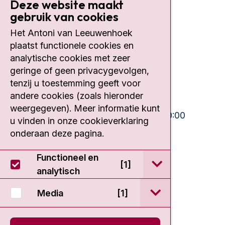
Deze website maakt
gebruik van cookies
Contact
Het Antoni van Leeuwenhoek
plaatst functionele cookies en
Plesmanlaan 121
1066 CX Amsterdam
analytische cookies met zeer
geringe of geen privacygevolgen,
020 512 9111
tenzij u toestemming geeft voor
andere cookies (zoals hieronder
Bezoektijden
weergegeven). Meer informatie kunt
Ma-Vrij:
10:30 - 13:00 en 15:00 - 20:00
u vinden in onze cookieverklaring
Weekend:
10:30 - 20:00
onderaan deze pagina.
IC:
10:00 - 22:00
Functioneel en
open / sluit Func
[1]
analytisch
open / sluit Medi
Media
[1]