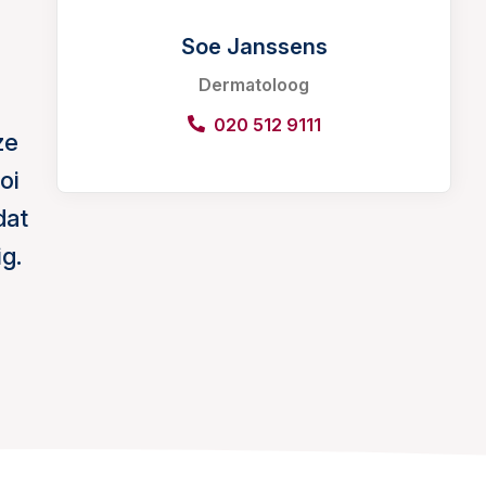
Soe Janssens
Dermatoloog
020 512 9111
ze
oi
dat
ig.