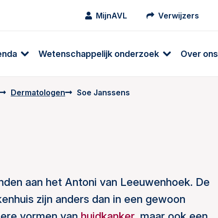
MijnAVL
Verwijzers
enda
Wetenschappelijk onderzoek
Over ons
Dermatologen
Soe Janssens
onden aan het Antoni van Leeuwenhoek. De
kenhuis zijn anders dan in een gewoon
ndere vormen van
huidkanker
, maar ook een