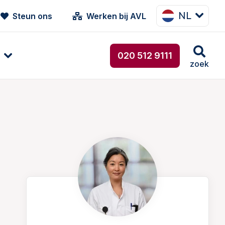
NL
Steun ons
Werken bij AVL
020 512 9111
zoek