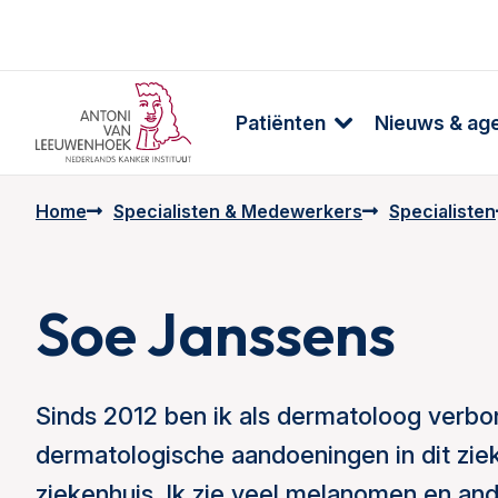
Patiënten
Nieuws & ag
Home
Specialisten & Medewerkers
Specialisten
Soe Janssens
Sinds 2012 ben ik als dermatoloog verb
dermatologische aandoeningen in dit zie
ziekenhuis. Ik zie veel melanomen en a