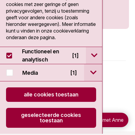
cookies met zeer geringe of geen
privacygevolgen, tenzij u toestemming
geeft voor andere cookies (zoals
hieronder weergegeven). Meer informatie
kunt u vinden in onze cookieverklaring
onderaan deze pagina.
Functioneel en
open / sluit Func
[1]
analytisch
© 2026 - Antoni van Leeuwenhoek
open / sluit Medi
Media
[1]
Disclaimer
alle cookies toestaan
Privacy statement
geselecteerde cookies
Cookieverklaring
Chat met Anne
toestaan
onload