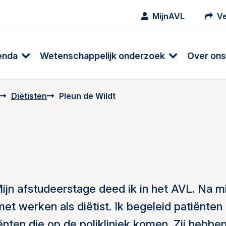
MijnAVL
Ve
enda
Wetenschappelijk onderzoek
Over ons
Diëtisten
Pleun de Wildt
Mijn afstudeerstage deed ik in het AVL. Na mi
t werken als diëtist. Ik begeleid patiënten 
ënten die op de polikliniek komen. Zij hebbe