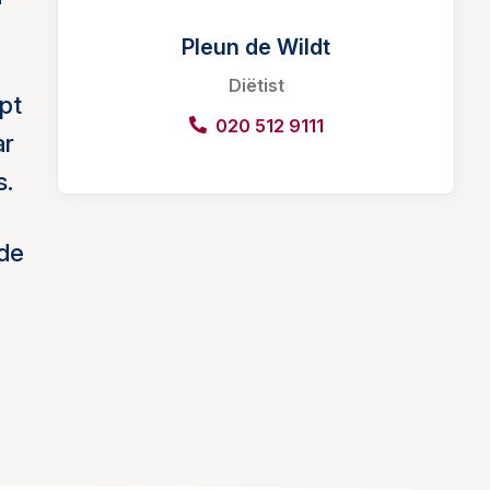
Pleun de Wildt
Diëtist
pt
020 512 9111
ar
s.
ede