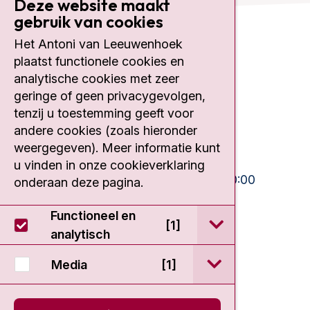
Deze website maakt
gebruik van cookies
Het Antoni van Leeuwenhoek
Contact
plaatst functionele cookies en
analytische cookies met zeer
Plesmanlaan 121
geringe of geen privacygevolgen,
1066 CX Amsterdam
tenzij u toestemming geeft voor
020 512 9111
andere cookies (zoals hieronder
weergegeven). Meer informatie kunt
Bezoektijden
u vinden in onze cookieverklaring
Ma-Vrij:
10:30 - 13:00 en 15:00 - 20:00
onderaan deze pagina.
Weekend:
10:30 - 20:00
Functioneel en
open / sluit Func
[1]
IC:
10:00 - 22:00
analytisch
open / sluit Medi
Media
[1]