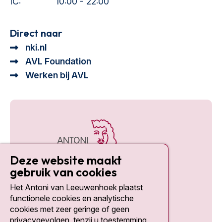
IC:
10:00 - 22:00
Direct naar
nki.nl
AVL Foundation
Werken bij AVL
Deze website maakt
gebruik van cookies
Het Antoni van Leeuwenhoek plaatst
Social media
functionele cookies en analytische
cookies met zeer geringe of geen
privacygevolgen, tenzij u toestemming