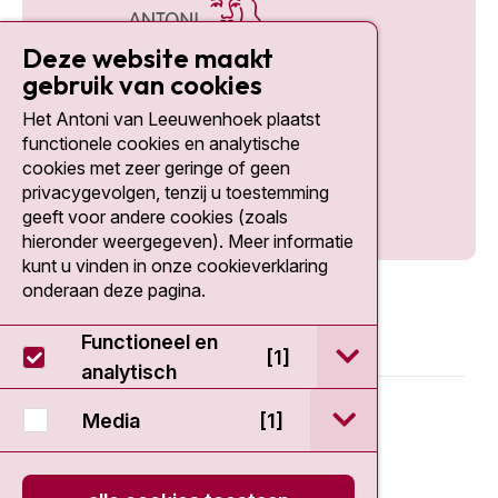
Deze website maakt
gebruik van cookies
Het Antoni van Leeuwenhoek plaatst
Social media
functionele cookies en analytische
cookies met zeer geringe of geen
privacygevolgen, tenzij u toestemming
geeft voor andere cookies (zoals
hieronder weergegeven). Meer informatie
kunt u vinden in onze cookieverklaring
onderaan deze pagina.
Functioneel en
open / sluit Func
[1]
analytisch
© 2026 - Antoni van Leeuwenhoek
open / sluit Medi
Media
[1]
Disclaimer