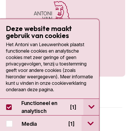
Deze website maakt
gebruik van cookies
Het Antoni van Leeuwenhoek plaatst
Social media
functionele cookies en analytische
cookies met zeer geringe of geen
privacygevolgen, tenzij u toestemming
geeft voor andere cookies (zoals
hieronder weergegeven). Meer informatie
kunt u vinden in onze cookieverklaring
onderaan deze pagina.
Functioneel en
open / sluit Func
[1]
analytisch
© 2026 - Antoni van Leeuwenhoek
open / sluit Medi
Media
[1]
Disclaimer