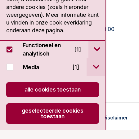
020 512 9111
andere cookies (zoals hieronder
weergegeven). Meer informatie kunt
Bezoektijden
u vinden in onze cookieverklaring
Ma-Vrij:
10:30 - 13:00 en 15:00 - 20:00
onderaan deze pagina.
Weekend:
10:30 - 20:00
Functioneel en
open / sluit Func
[1]
IC:
10:00 - 22:00
analytisch
open / sluit Medi
Media
[1]
alle cookies toestaan
geselecteerde cookies
toestaan
© 2026 - Antoni van Leeuwenhoek
Disclaimer
onload