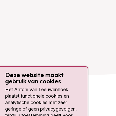
Deze website maakt
gebruik van cookies
Het Antoni van Leeuwenhoek
Contact
plaatst functionele cookies en
analytische cookies met zeer
Plesmanlaan 121
geringe of geen privacygevolgen,
1066 CX Amsterdam
tenzij u toestemming geeft voor