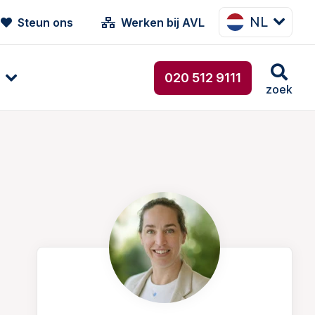
NL
Steun ons
Werken bij AVL
020 512 9111
zoek