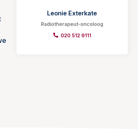
Leonie Exterkate
t
Radiotherapeut-oncoloog
r
020 512 9111
we