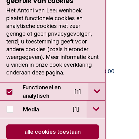
gebruik van cookies
Het Antoni van Leeuwenhoek
Contact
plaatst functionele cookies en
analytische cookies met zeer
Plesmanlaan 121
geringe of geen privacygevolgen,
1066 CX Amsterdam
tenzij u toestemming geeft voor
020 512 9111
andere cookies (zoals hieronder
weergegeven). Meer informatie kunt
Bezoektijden
u vinden in onze cookieverklaring
Ma-Vrij:
10:30 - 13:00 en 15:00 - 20:00
onderaan deze pagina.
Weekend:
10:30 - 20:00
Functioneel en
open / sluit Func
[1]
IC:
10:00 - 22:00
analytisch
open / sluit Medi
Media
[1]
alle cookies toestaan