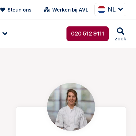
NL
Steun ons
Werken bij AVL
020 512 9111
zoek