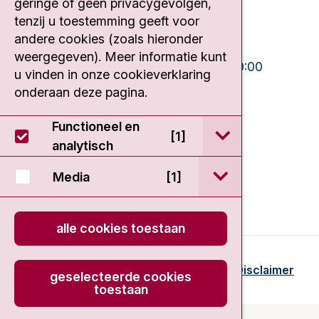
geringe of geen privacygevolgen,
020 512 9111
tenzij u toestemming geeft voor
andere cookies (zoals hieronder
Bezoektijden
weergegeven). Meer informatie kunt
Ma-Vrij:
10:30 - 13:00 en 15:00 - 20:00
u vinden in onze cookieverklaring
Weekend:
10:30 - 20:00
onderaan deze pagina.
IC:
10:00 - 22:00
Functioneel en
open / sluit Func
[1]
analytisch
open / sluit Medi
Media
[1]
alle cookies toestaan
© 2026 - Antoni van Leeuwenhoek
Disclaimer
geselecteerde cookies
toestaan
onload