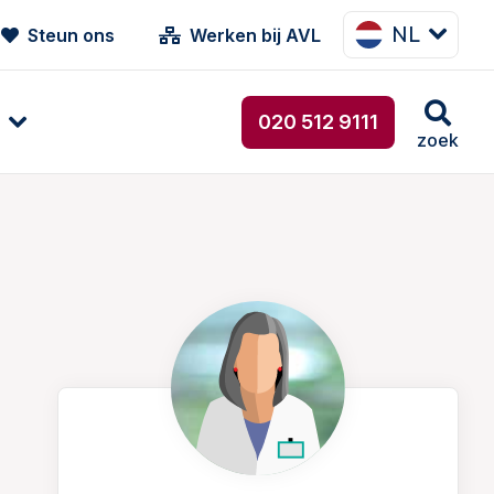
NL
Steun ons
Werken bij AVL
020 512 9111
zoek