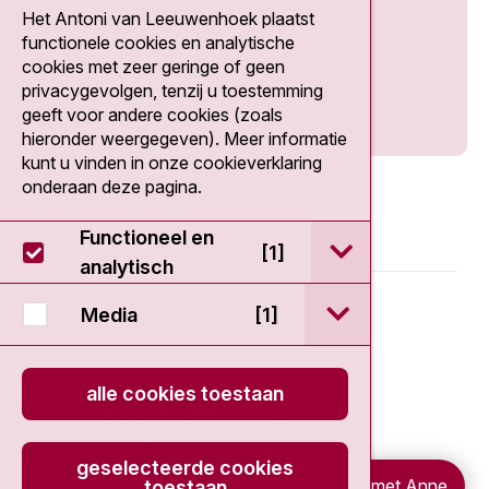
Het Antoni van Leeuwenhoek plaatst
Social media
functionele cookies en analytische
cookies met zeer geringe of geen
privacygevolgen, tenzij u toestemming
geeft voor andere cookies (zoals
hieronder weergegeven). Meer informatie
kunt u vinden in onze cookieverklaring
onderaan deze pagina.
Functioneel en
open / sluit Func
[1]
analytisch
© 2026 - Antoni van Leeuwenhoek
open / sluit Medi
Media
[1]
Disclaimer
alle cookies toestaan
Privacy statement
geselecteerde cookies
Cookieverklaring
Chat met Anne
toestaan