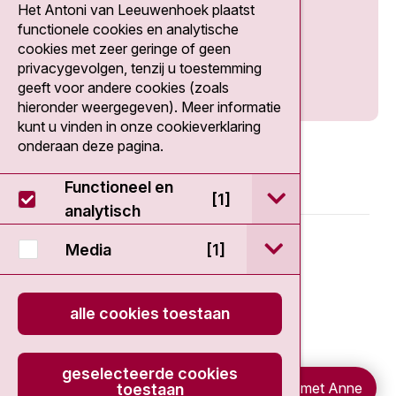
Het Antoni van Leeuwenhoek plaatst
Social media
functionele cookies en analytische
cookies met zeer geringe of geen
privacygevolgen, tenzij u toestemming
geeft voor andere cookies (zoals
hieronder weergegeven). Meer informatie
kunt u vinden in onze cookieverklaring
onderaan deze pagina.
Functioneel en
open / sluit Func
[1]
analytisch
© 2026 - Antoni van Leeuwenhoek
open / sluit Medi
Media
[1]
Disclaimer
alle cookies toestaan
Privacy statement
geselecteerde cookies
Cookieverklaring
Chat met Anne
toestaan