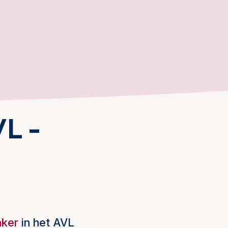
VL -
nker
in het AVL