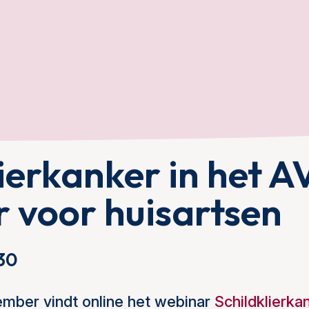
ierkanker in het A
 voor huisartsen
30
mber vindt online het webinar
Schildklierka