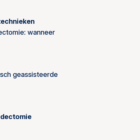
 technieken
dectomie: wanneer
isch geassisteerde
idectomie