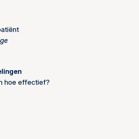
atiënt
ige
elingen
 hoe effectief?