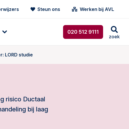
rwijzers
Steun ons
Werken bij AVL
020 512 9111
zoek
r: LORD studie
 risico Ductaal
ndeling bij laag