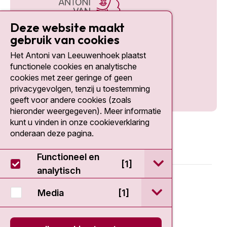
Deze website maakt
gebruik van cookies
Het Antoni van Leeuwenhoek plaatst
Social media
functionele cookies en analytische
cookies met zeer geringe of geen
privacygevolgen, tenzij u toestemming
geeft voor andere cookies (zoals
hieronder weergegeven). Meer informatie
kunt u vinden in onze cookieverklaring
onderaan deze pagina.
Functioneel en
open / sluit Func
[1]
analytisch
© 2026 - Antoni van Leeuwenhoek
open / sluit Medi
Media
[1]
Disclaimer